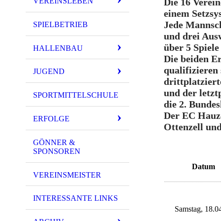
VEREINSLEBEN
Die 16 Verei
einem Setzsys
Jede Mannsch
SPIELBETRIEB
und drei Ausw
über 5 Spiele
HALLENBAU
Die beiden E
qualifizieren 
JUGEND
drittplatzier
und der letzt
SPORTMITTELSCHULE
die 2. Bundes
Der EC Hauz
ERFOLGE
Ottenzell und
GÖNNER &
SPONSOREN
Datum
VEREINSMEISTER
INTERESSANTE LINKS
Samstag, 18.0