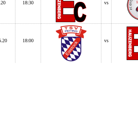
.20
18:30
vs
6.20
18:00
vs